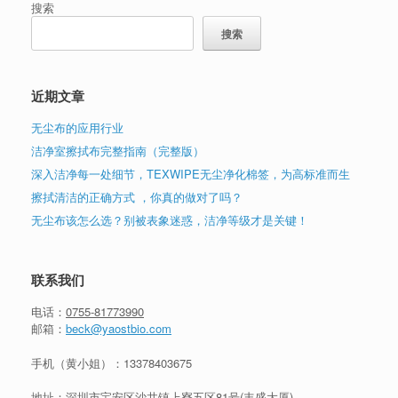
搜索
搜索
近期文章
无尘布的应用行业
洁净室擦拭布完整指南（完整版）
深入洁净每一处细节，TEXWIPE无尘净化棉签，为高标准而生
擦拭清洁的正确方式 ，你真的做对了吗？
无尘布该怎么选？别被表象迷惑，洁净等级才是关键！
联系我们
电话：
0755-81773990
邮箱：
beck@yaostbio.com
手机（黄小姐）：
13378403675
地址：深圳市宝安区沙井镇上寮五区81号(丰盛大厦)