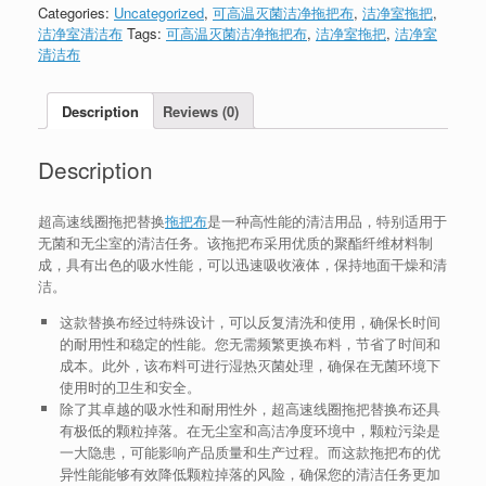
Categories:
Uncategorized
,
可高温灭菌洁净拖把布
,
洁净室拖把
,
洁净室清洁布
Tags:
可高温灭菌洁净拖把布
,
洁净室拖把
,
洁净室
清洁布
Description
Reviews (0)
Description
超高速线圈拖把替换
拖把布
是一种高性能的清洁用品，特别适用于
无菌和无尘室的清洁任务。该拖把布采用优质的聚酯纤维材料制
成，具有出色的吸水性能，可以迅速吸收液体，保持地面干燥和清
洁。
这款替换布经过特殊设计，可以反复清洗和使用，确保长时间
的耐用性和稳定的性能。您无需频繁更换布料，节省了时间和
成本。此外，该布料可进行湿热灭菌处理，确保在无菌环境下
使用时的卫生和安全。
除了其卓越的吸水性和耐用性外，超高速线圈拖把替换布还具
有极低的颗粒掉落。在无尘室和高洁净度环境中，颗粒污染是
一大隐患，可能影响产品质量和生产过程。而这款拖把布的优
异性能能够有效降低颗粒掉落的风险，确保您的清洁任务更加