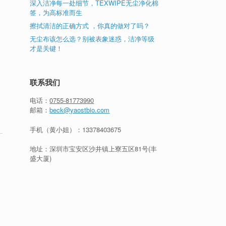
深入洁净每一处细节，TEXWIPE无尘净化棉
连
签，为高标准而生
成
擦拭清洁的正确方式 ，你真的做对了吗？
身
无尘布该怎么选？别被表象迷惑，洁净等级
。
才是关键！
联系我们
电话：
0755-81773990
邮箱：
beck@yaostbio.com
手机（黄小姐）：
13378403675
地址：深圳市宝安区沙井镇上寮五区81号(丰
盛大厦)