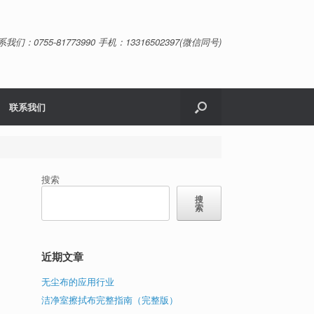
系我们：0755-81773990 手机：13316502397(微信同号)
联系我们
搜索
搜
索
洁
近期文章
无尘布的应用行业
场
防
洁净室擦拭布完整指南（完整版）