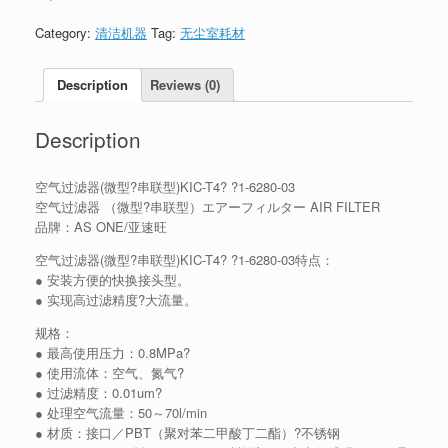
Category:
清洁机器
Tag:
无尘室耗材
Description
Reviews (0)
Description
空气过滤器(微型?串联型)KIC-T4? ?1-6280-03
空气过滤器 （微型?串联型）エアーフィルター AIR FILTER
品牌：AS ONE/亚速旺
空气过滤器(微型?串联型)KIC-T4? ?1-6280-03特点：
● 安装方便的快换接头型。
● 实现高过滤精度?大流量。
规格：
● 最高使用压力：0.8MPa?
● 使用流体：空气、氮气?
● 过滤精度：0.01um?
● 处理空气流量：50～70l/min
● 材质：接口／PBT（聚对苯二甲酸丁二酯）?不锈钢