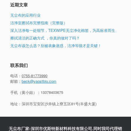
近期文章
无尘布的应用行业
洁净室擦拭布完整指南（完整版）
深入洁净每一处细节，TEXWIPE无尘净化棉签，为高标准而生
擦拭清洁的正确方式 ，你真的做对了吗？
无尘布该怎么选？别被表象迷惑，洁净等级才是关键！
联系我们
电话：
0755-81773990
邮箱：
beck@yaostbio.com
手机（黄小姐）：
13378403675
地址：深圳市宝安区沙井镇上寮五区81号(丰盛大厦)
无尘布厂家-深圳市优斯特新材料科技有限公司.同时我司代理销